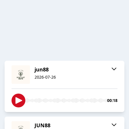
jun88
2026-07-26
00:18
JUN88