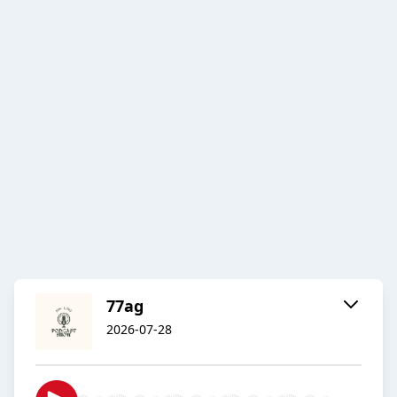
77ag
2026-07-28