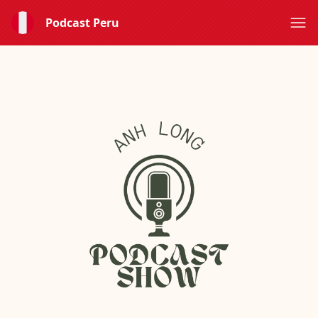
Podcast Peru