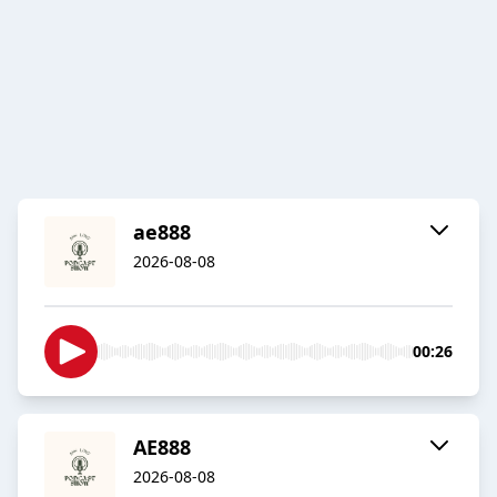
ae888
2026-08-08
00:26
AE888
2026-08-08