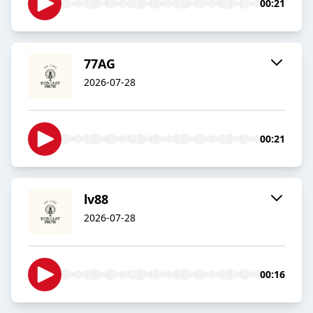
00:21
77AG
2026-07-28
00:21
lv88
2026-07-28
00:16