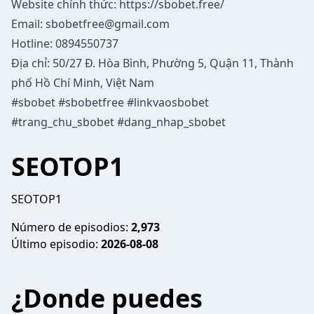
Website chính thức:
https://sbobet.free/
Email:
sbobetfree@gmail.com
Hotline: 0894550737
Địa chỉ: 50/27 Đ. Hòa Bình, Phường 5, Quận 11, Thành
phố Hồ Chí Minh, Việt Nam
#sbobet #sbobetfree #linkvaosbobet
#trang_chu_sbobet #dang_nhap_sbobet
SEOTOP1
SEOTOP1
Número de episodios:
2,973
Último episodio:
2026-08-08
¿Donde puedes