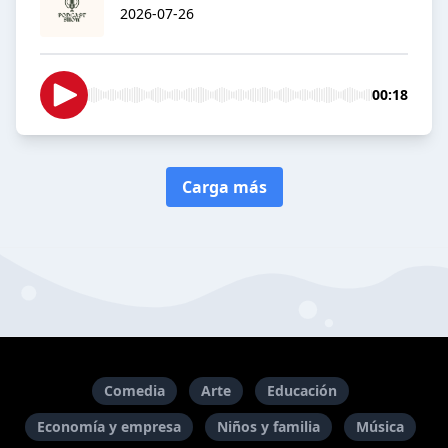
2026-07-26
00:18
Carga más
Comedia
Arte
Educación
Economía y empresa
Niños y familia
Música