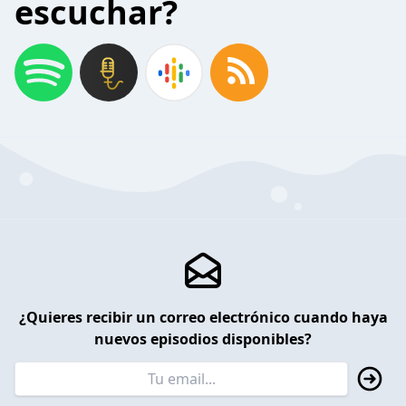
escuchar?
¿Quieres recibir un correo electrónico cuando haya
nuevos episodios disponibles?