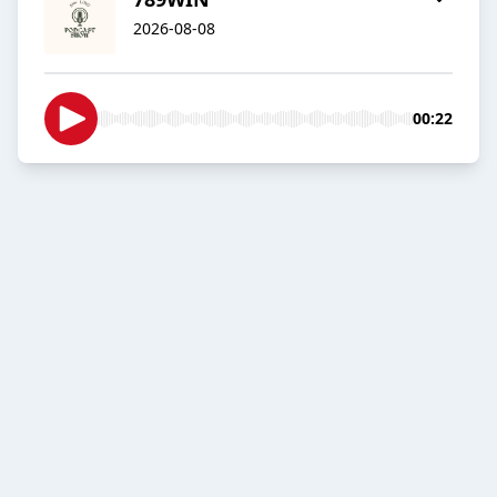
2026-08-08
00:22