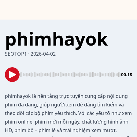
phimhayok
SEOTOP1 · 2026-04-02
00:18
phimhayok
là nền tảng trực tuyến cung cấp nội dung
phim đa dạng, giúp người xem dễ dàng tìm kiếm và
theo dõi các bộ phim yêu thích. Với các yếu tố như xem
phim online, phim mới mỗi ngày, chất lượng hình ảnh
HD, phim bộ – phim lẻ và trải nghiệm xem mượt,