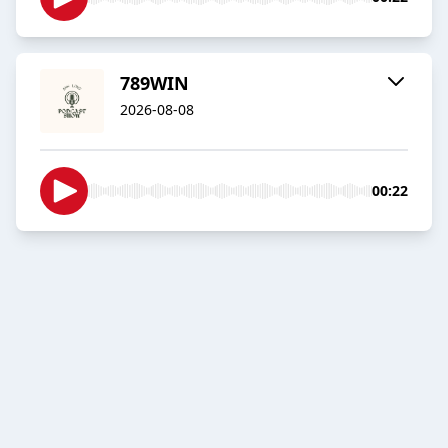
789WIN
2026-08-08
00:22