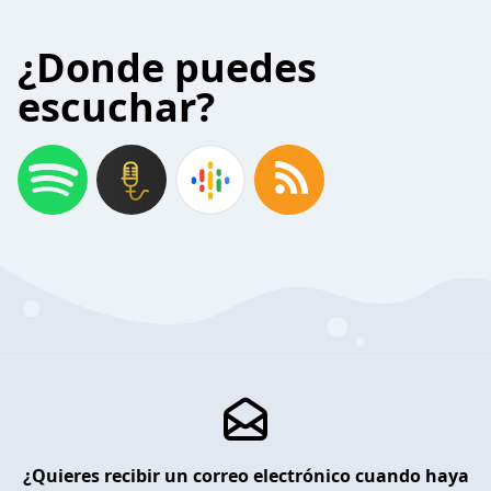
¿Donde puedes
escuchar?
¿Quieres recibir un correo electrónico cuando haya