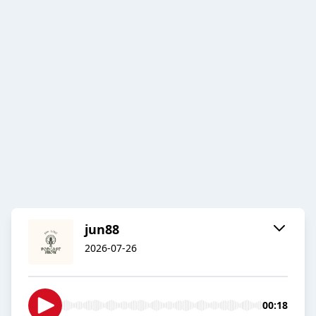
jun88
2026-07-26
00:18