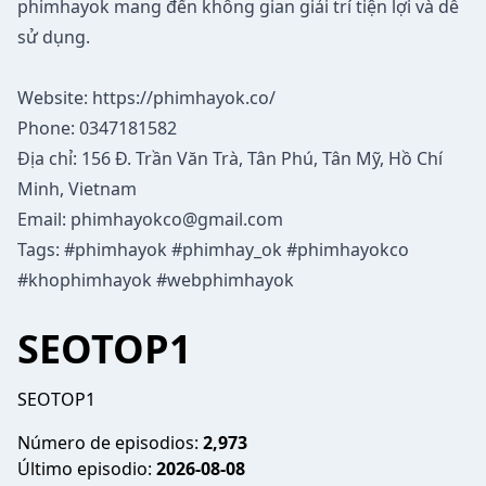
phimhayok mang đến không gian giải trí tiện lợi và dễ
sử dụng.
Website:
https://phimhayok.co/
Phone: 0347181582
Địa chỉ: 156 Đ. Trần Văn Trà, Tân Phú, Tân Mỹ, Hồ Chí
Minh, Vietnam
Email:
phimhayokco@gmail.com
Tags: #phimhayok #phimhay_ok #phimhayokco
#khophimhayok #webphimhayok
SEOTOP1
SEOTOP1
Número de episodios:
2,973
Último episodio:
2026-08-08