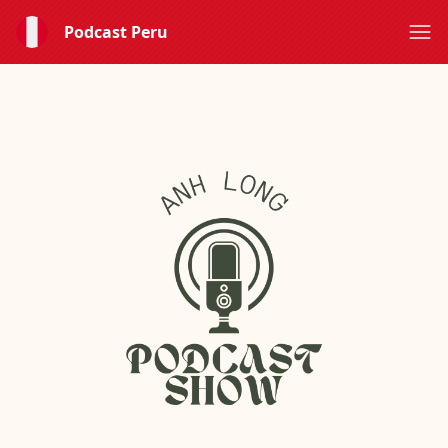
Podcast Peru