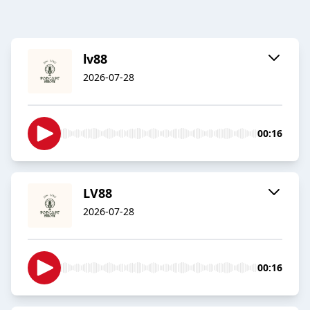
lv88
2026-07-28
00:16
LV88
2026-07-28
00:16