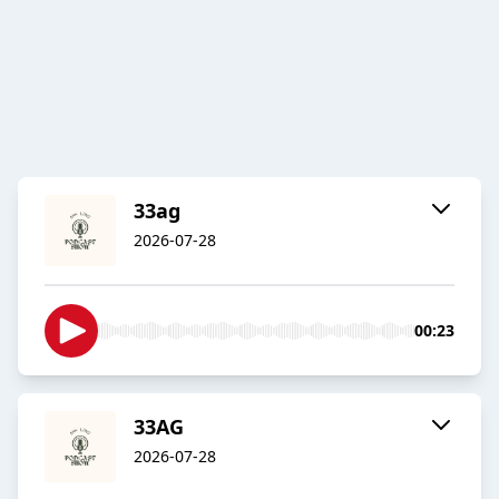
33ag
2026-07-28
00:23
33AG
2026-07-28