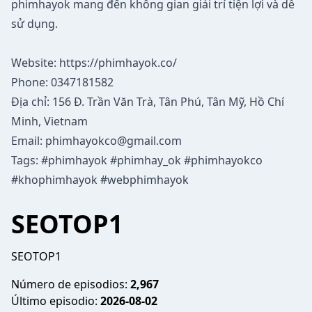
phimhayok mang đến không gian giải trí tiện lợi và dễ
sử dụng.
Website:
https://phimhayok.co/
Phone: 0347181582
Địa chỉ: 156 Đ. Trần Văn Trà, Tân Phú, Tân Mỹ, Hồ Chí
Minh, Vietnam
Email:
phimhayokco@gmail.com
Tags: #phimhayok #phimhay_ok #phimhayokco
#khophimhayok #webphimhayok
SEOTOP1
SEOTOP1
Número de episodios:
2,967
Último episodio:
2026-08-02