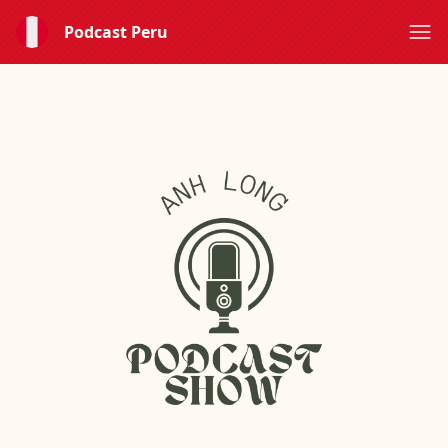
Podcast Peru