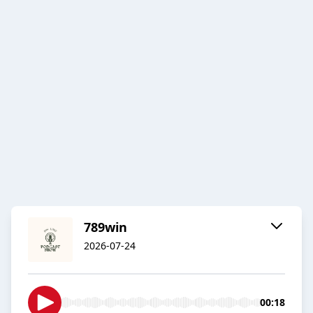
789win
2026-07-24
00:18