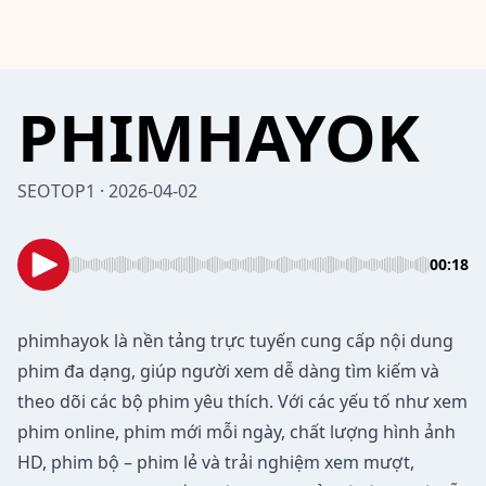
PHIMHAYOK
SEOTOP1 · 2026-04-02
00:18
phimhayok
là nền tảng trực tuyến cung cấp nội dung
phim đa dạng, giúp người xem dễ dàng tìm kiếm và
theo dõi các bộ phim yêu thích. Với các yếu tố như xem
phim online, phim mới mỗi ngày, chất lượng hình ảnh
HD, phim bộ – phim lẻ và trải nghiệm xem mượt,