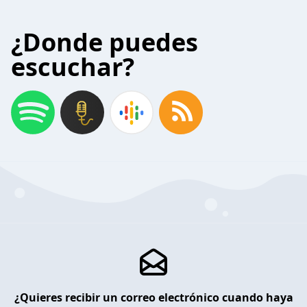
¿Donde puedes
escuchar?
¿Quieres recibir un correo electrónico cuando haya