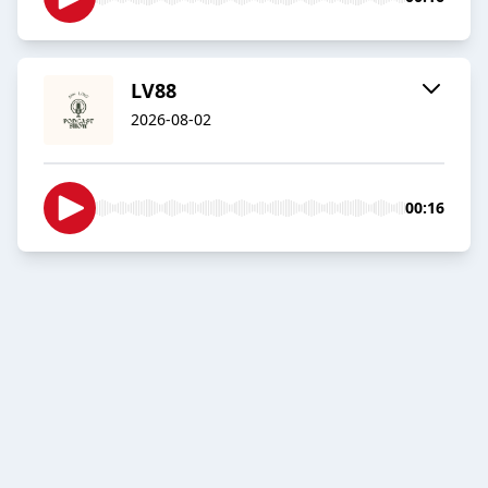
LV88
2026-08-02
00:16