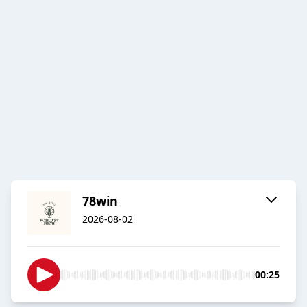
78win
2026-08-02
00:25