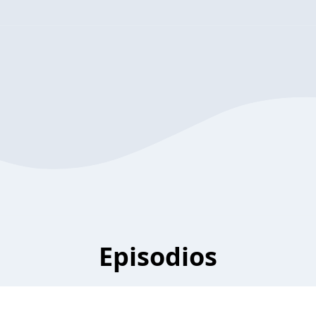
Episodios