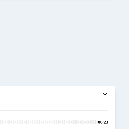
00:23