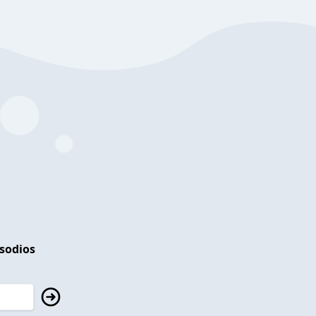
isodios