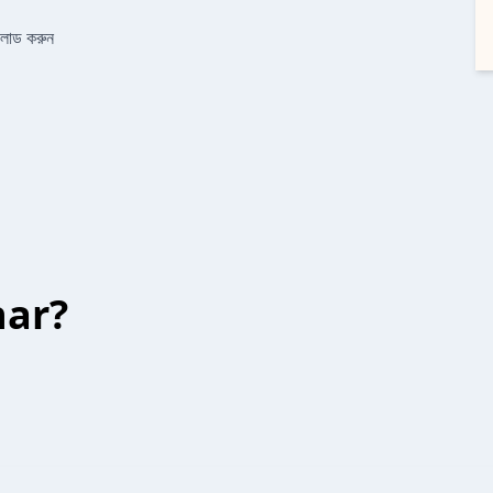
োড করুন
har?