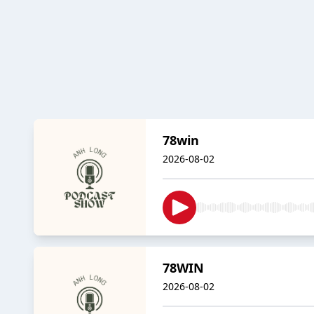
78win
2026-08-02
78WIN
2026-08-02