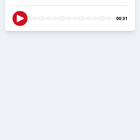
00:31