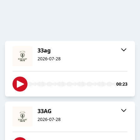
33ag
2026-07-28
00:23
33AG
2026-07-28