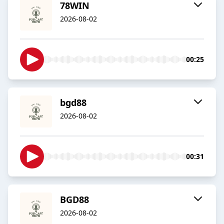
78WIN
2026-08-02
00:25
bgd88
2026-08-02
00:31
BGD88
2026-08-02