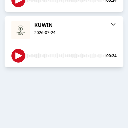
00:24
KUWIN
2026-07-24
00:24