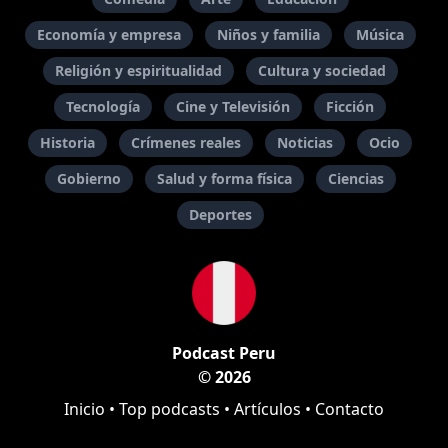
Economía y empresa
Niños y familia
Música
Religión y espiritualidad
Cultura y sociedad
Tecnología
Cine y Televisión
Ficción
Historia
Crímenes reales
Noticias
Ocio
Gobierno
Salud y forma física
Ciencias
Deportes
Podcast Peru
© 2026
Inicio
•
Top podcasts
•
Artículos
•
Contacto