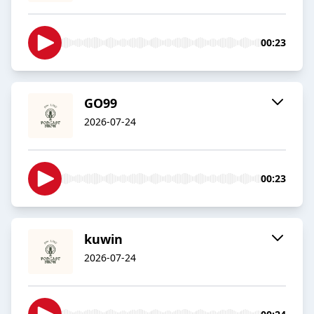
00:23
GO99
2026-07-24
00:23
kuwin
2026-07-24