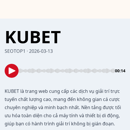
KUBET
SEOTOP1 · 2026-03-13
00:14
KUBET
là trang web cung cấp các dịch vụ giải trí trực
tuyến chất lượng cao, mang đến không gian cá cược
chuyên nghiệp và minh bạch nhất. Nền tảng được tối
ưu hóa toàn diện cho cả máy tính và thiết bị di động,
giúp bạn có hành trình giải trí không bị gián đoạn.