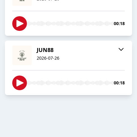
00:18
JUN88
2026-07-26
00:18