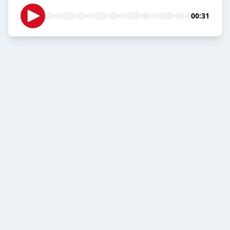
00:31