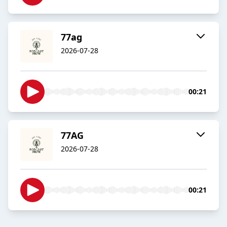
77ag
2026-07-28
00:21
77AG
2026-07-28
00:21