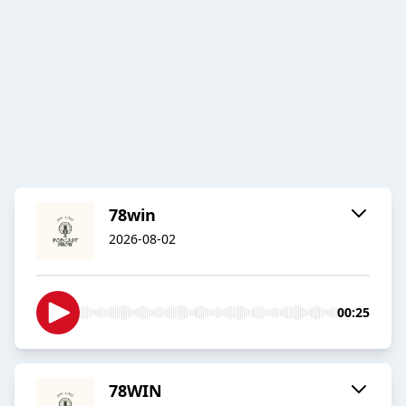
78win
2026-08-02
00:25
78WIN