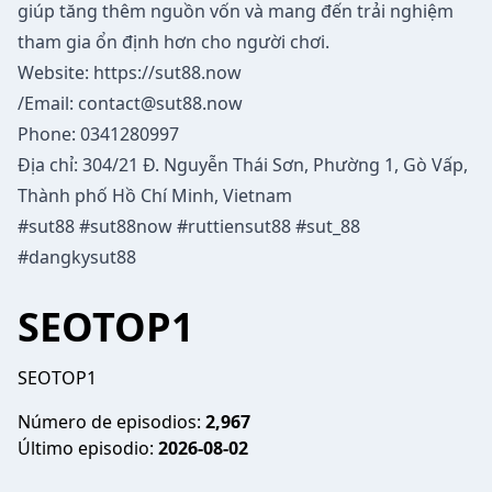
giúp tăng thêm nguồn vốn và mang đến trải nghiệm
tham gia ổn định hơn cho người chơi.
Website:
https://sut88.now
/
Email:
contact@sut88.now
Phone: 0341280997
Địa chỉ: 304/21 Đ. Nguyễn Thái Sơn, Phường 1, Gò Vấp,
Thành phố Hồ Chí Minh, Vietnam
#sut88 #sut88now #ruttiensut88 #sut_88
#dangkysut88
SEOTOP1
SEOTOP1
Número de episodios:
2,967
Último episodio:
2026-08-02