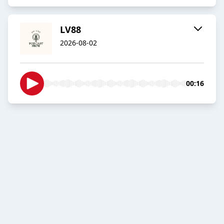
LV88
2026-08-02
00:16