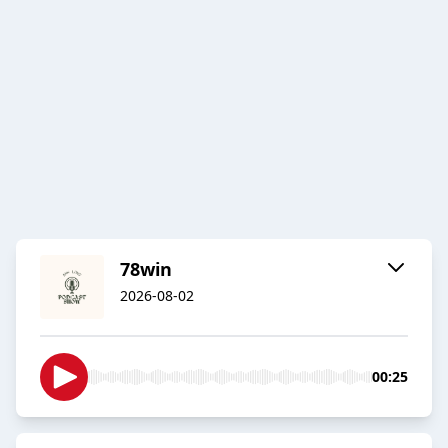
78win
2026-08-02
00:25