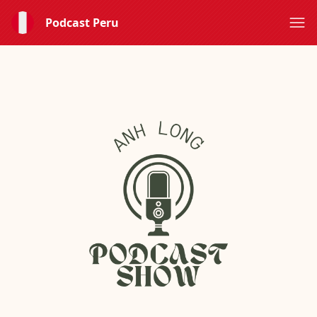
Podcast Peru