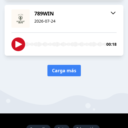
789WIN
2026-07-24
00:18
Carga más