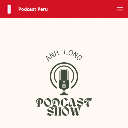
Podcast Peru