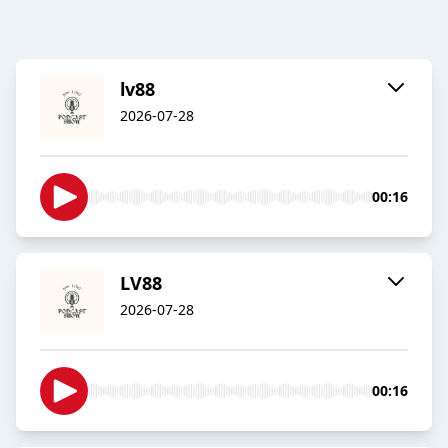
lv88
2026-07-28
00:16
LV88
2026-07-28
00:16