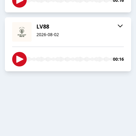
00:16
LV88
2026-08-02
00:16