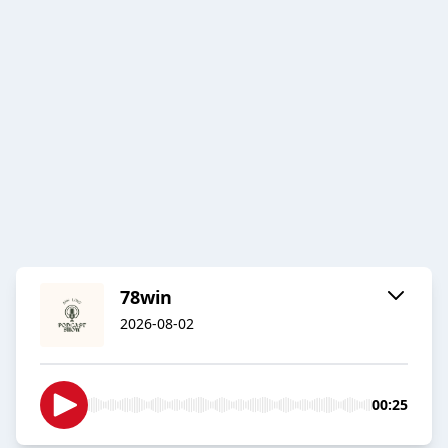
78win
2026-08-02
00:25