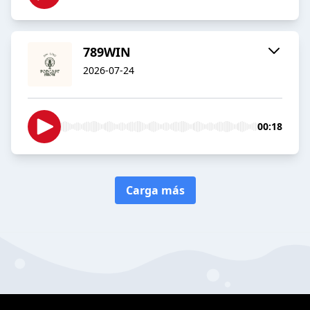
789WIN
2026-07-24
00:18
Carga más