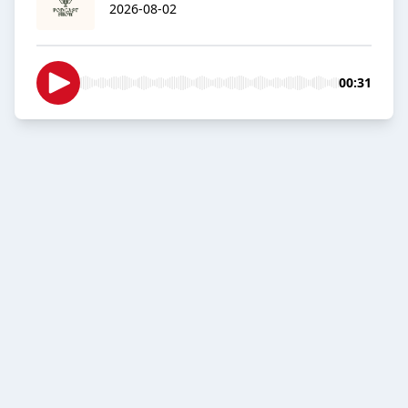
2026-08-02
00:31