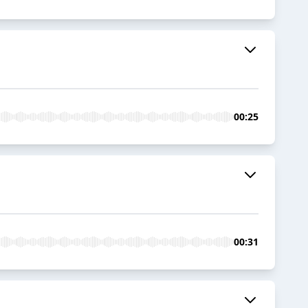
00:25
00:31