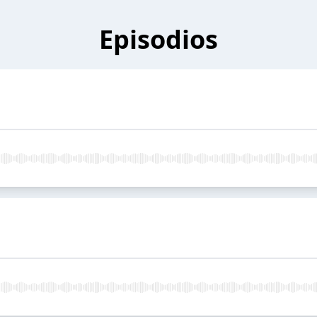
Episodios