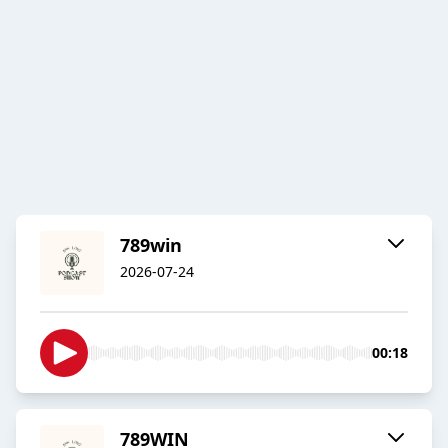
789win
2026-07-24
00:18
789WIN