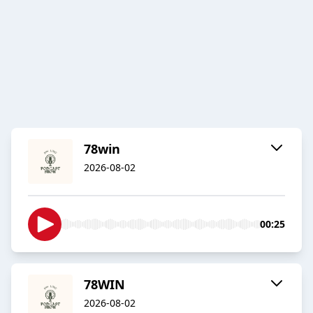
78win
2026-08-02
00:25
78WIN
2026-08-02