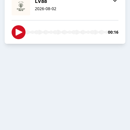
LV88
2026-08-02
00:16