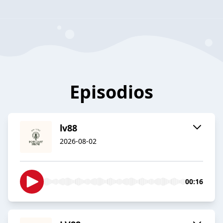
Episodios
lv88
2026-08-02
00:16