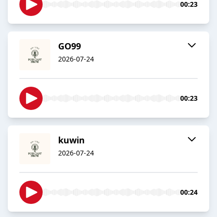
00:23
GO99
2026-07-24
00:23
kuwin
2026-07-24
00:24