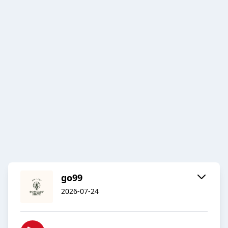
go99
2026-07-24