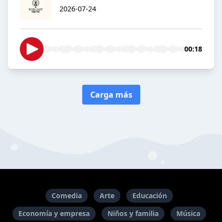
2026-07-24
00:18
Carga más
Comedia
Arte
Educación
Economía y empresa
Niños y familia
Música