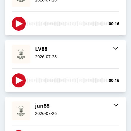
00:16
LV88
2026-07-28
00:16
jun88
2026-07-26