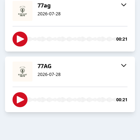
77ag
2026-07-28
00:21
77AG
2026-07-28
00:21