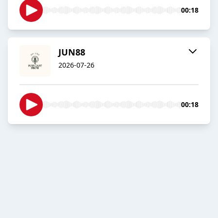
00:18
JUN88
2026-07-26
00:18