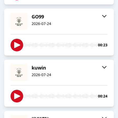
GO99
2026-07-24
00:23
kuwin
2026-07-24
00:24