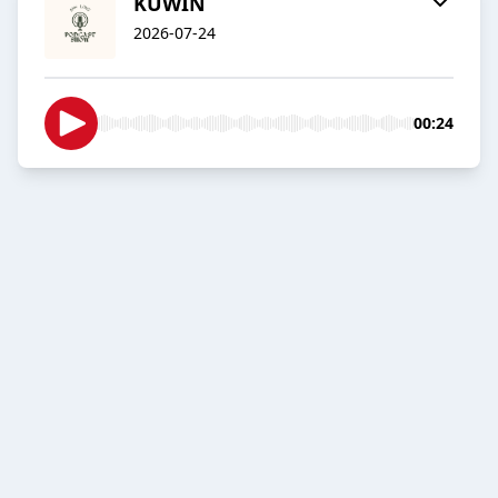
KUWIN
2026-07-24
00:24