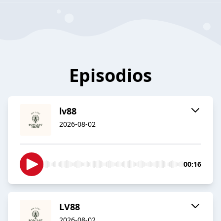
Episodios
lv88
2026-08-02
00:16
LV88
2026-08-02