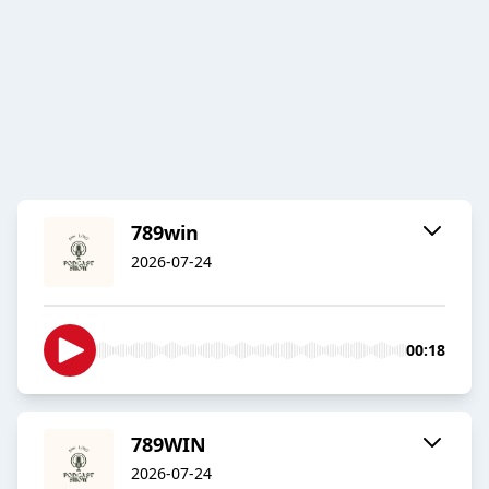
789win
2026-07-24
00:18
789WIN
2026-07-24