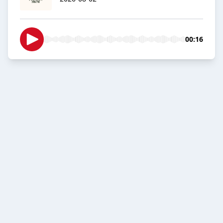
00:16