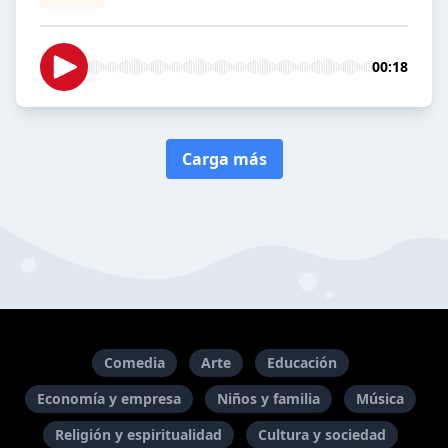
00:18
Carga más
Comedia
Arte
Educación
Economía y empresa
Niños y familia
Música
Religión y espiritualidad
Cultura y sociedad