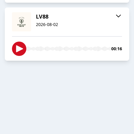
LV88
2026-08-02
00:16