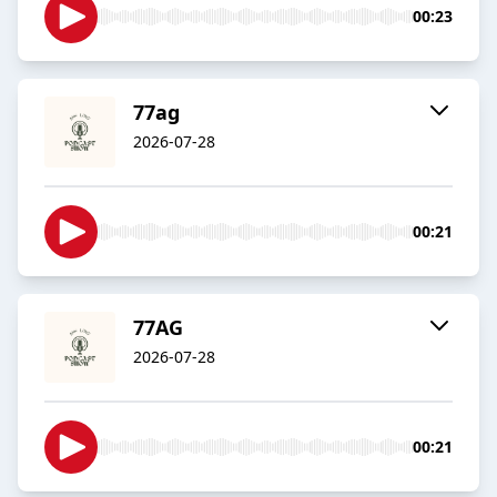
00:23
77ag
2026-07-28
00:21
77AG
2026-07-28
00:21