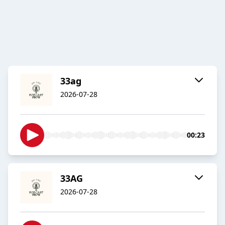
33ag
2026-07-28
00:23
33AG
2026-07-28