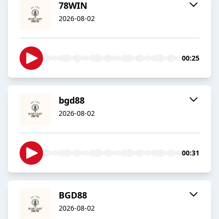
78WIN
2026-08-02
00:25
bgd88
2026-08-02
00:31
BGD88
2026-08-02