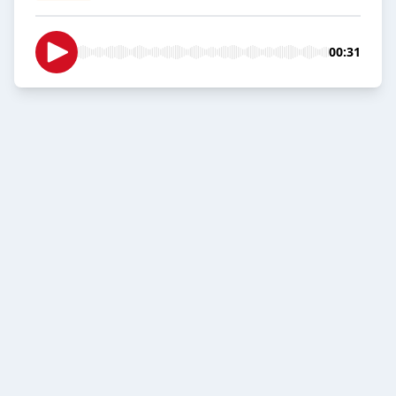
00:31