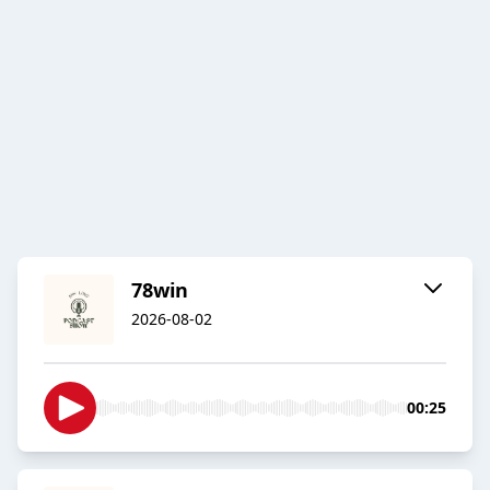
78win
2026-08-02
00:25