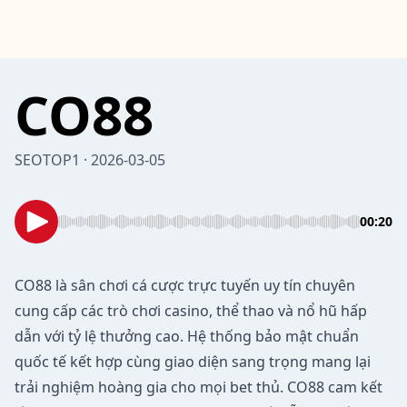
CO88
SEOTOP1 · 2026-03-05
00:20
CO88
là sân chơi cá cược trực tuyến uy tín chuyên
cung cấp các trò chơi casino, thể thao và nổ hũ hấp
dẫn với tỷ lệ thưởng cao. Hệ thống bảo mật chuẩn
quốc tế kết hợp cùng giao diện sang trọng mang lại
trải nghiệm hoàng gia cho mọi bet thủ. CO88 cam kết