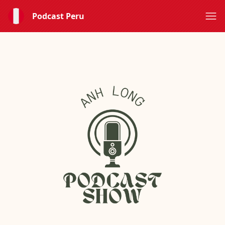
Podcast Peru