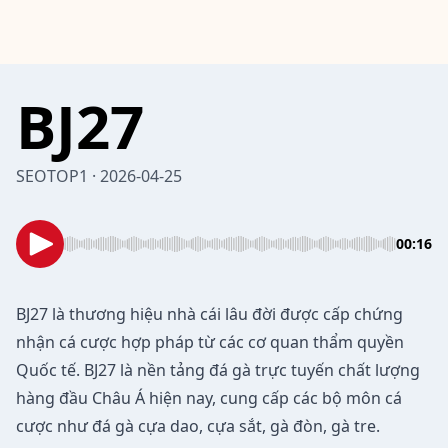
BJ27
SEOTOP1 · 2026-04-25
00:16
BJ27
là thương hiệu nhà cái lâu đời được cấp chứng
nhận cá cược hợp pháp từ các cơ quan thẩm quyền
Quốc tế. BJ27 là nền tảng đá gà trực tuyến chất lượng
hàng đầu Châu Á hiện nay, cung cấp các bộ môn cá
cược như đá gà cựa dao, cựa sắt, gà đòn, gà tre.