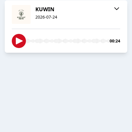
KUWIN
2026-07-24
00:24