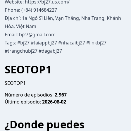
Website:
https://bj27.us.com/
Phone: (+84) 914684227
Địa chỉ: 1a Ngô Sĩ Liên, Vạn Thắng, Nha Trang, Khánh
Hòa, Việt Nam
Email:
bj27@gmail.com
Tags: #bj27 #taiappbj27 #nhacaibj27 #linkbj27
#trangchubj27 #dagabj27
SEOTOP1
SEOTOP1
Número de episodios:
2,967
Último episodio:
2026-08-02
¿Donde puedes