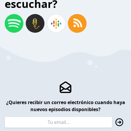
escuchar?
¿Quieres recibir un correo electrónico cuando haya
nuevos episodios disponibles?