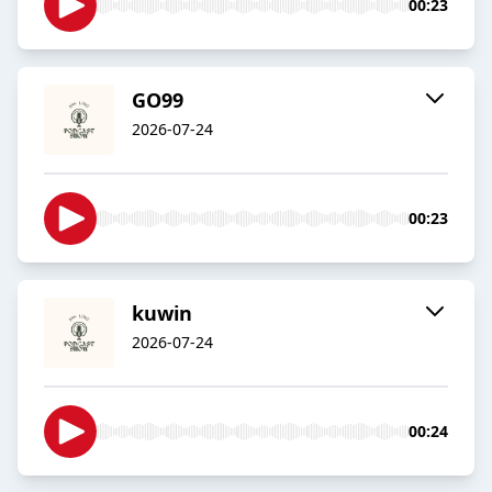
00:23
GO99
2026-07-24
00:23
kuwin
2026-07-24
00:24