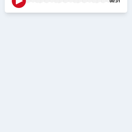
00:31