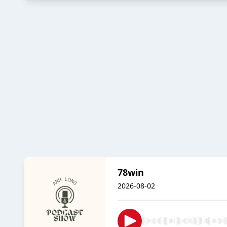
78win
2026-08-02