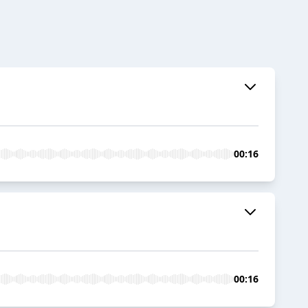
00:16
00:16