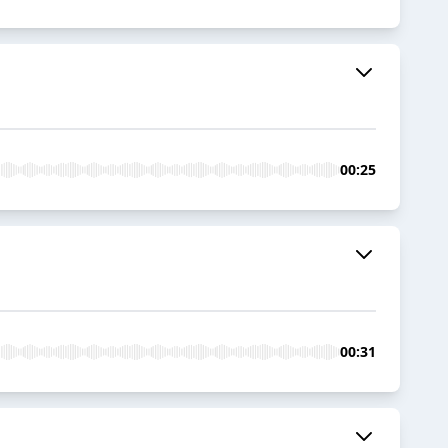
00:25
00:31