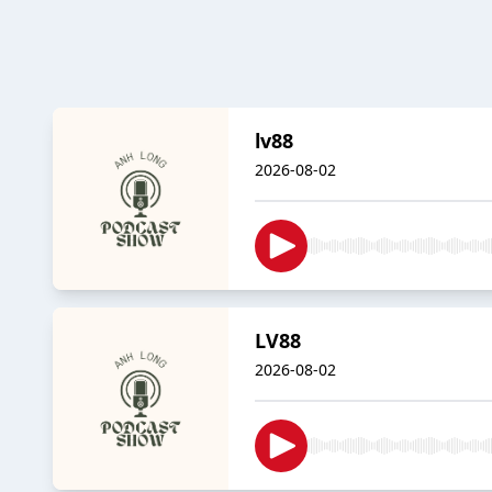
lv88
2026-08-02
LV88
2026-08-02