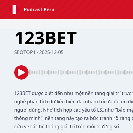
Podcast Peru
123BET
SEOTOP1 · 2025-12-05
123BET
được biết đến như một nền tảng giải trí trự
nghệ phân tích dữ liệu hiện đại nhằm tối ưu độ ổn đ
người dùng. Nhờ tích hợp các yếu tố LSI như “bảo mậ
thông minh”, nền tảng này tạo ra bức tranh rõ ràng
cứu về các hệ thống giải trí trên môi trường số.