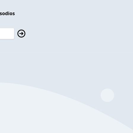
isodios