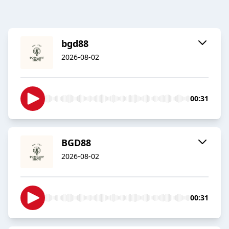
bgd88
2026-08-02
00:31
BGD88
2026-08-02
00:31