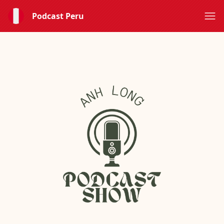
Podcast Peru