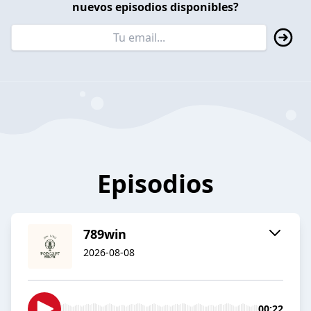
nuevos episodios disponibles?
Episodios
789win
2026-08-08
00:22