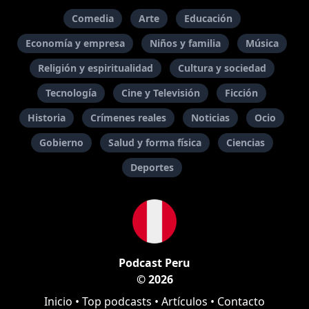
Comedia
Arte
Educación
Economía y empresa
Niños y familia
Música
Religión y espiritualidad
Cultura y sociedad
Tecnología
Cine y Televisión
Ficción
Historia
Crímenes reales
Noticias
Ocio
Gobierno
Salud y forma física
Ciencias
Deportes
Podcast Peru
© 2026
Inicio
•
Top podcasts
•
Artículos
•
Contacto