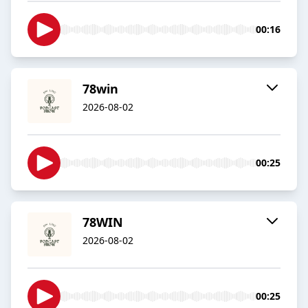
00:16
78win
2026-08-02
00:25
78WIN
2026-08-02
00:25