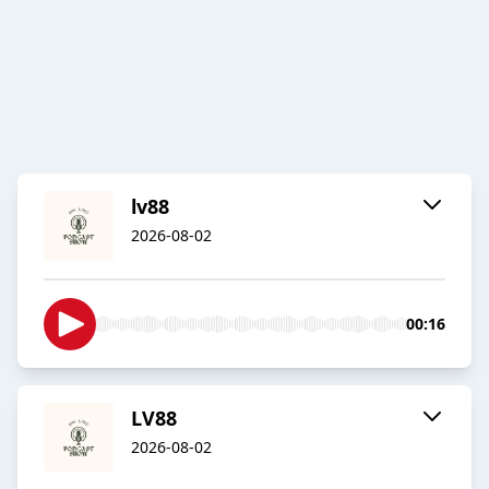
lv88
2026-08-02
00:16
LV88
2026-08-02