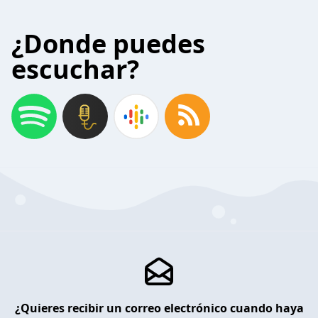
¿Donde puedes
escuchar?
¿Quieres recibir un correo electrónico cuando haya