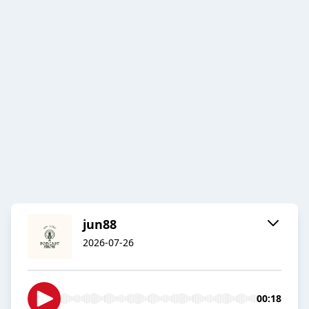
jun88
2026-07-26
00:18