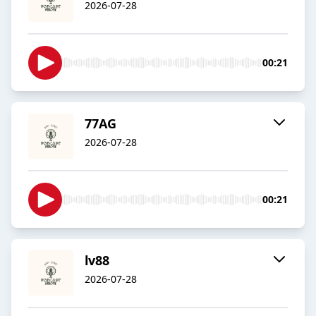
2026-07-28
00:21
77AG
2026-07-28
00:21
lv88
2026-07-28