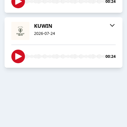
00:24
KUWIN
2026-07-24
00:24