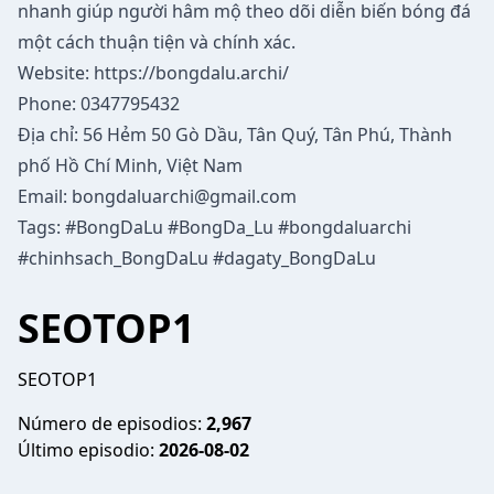
nhanh giúp người hâm mộ theo dõi diễn biến bóng đá
một cách thuận tiện và chính xác.
Website:
https://bongdalu.archi/
Phone: 0347795432
Địa chỉ: 56 Hẻm 50 Gò Dầu, Tân Quý, Tân Phú, Thành
phố Hồ Chí Minh, Việt Nam
Email:
bongdaluarchi@gmail.com
Tags: #BongDaLu #BongDa_Lu #bongdaluarchi
#chinhsach_BongDaLu #dagaty_BongDaLu
SEOTOP1
SEOTOP1
Número de episodios:
2,967
Último episodio:
2026-08-02