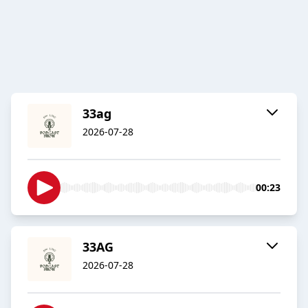
33ag
2026-07-28
00:23
33AG
2026-07-28