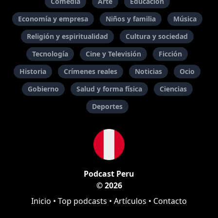
Comedia
Arte
Educación
Economía y empresa
Niños y familia
Música
Religión y espiritualidad
Cultura y sociedad
Tecnología
Cine y Televisión
Ficción
Historia
Crímenes reales
Noticias
Ocio
Gobierno
Salud y forma física
Ciencias
Deportes
Podcast Peru
© 2026
Inicio
•
Top podcasts
•
Artículos
•
Contacto