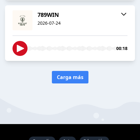
789WIN
2026-07-24
00:18
Carga más