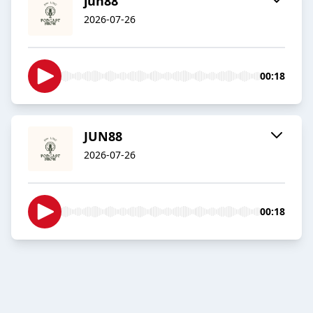
jun88
2026-07-26
00:18
JUN88
2026-07-26
00:18