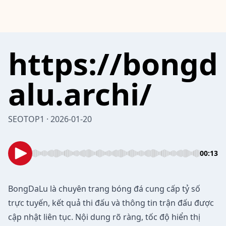
⁠https://bongd
alu.archi/
SEOTOP1 · 2026-01-20
00:13
BongDaLu
là chuyên trang bóng đá cung cấp tỷ số
trực tuyến, kết quả thi đấu và thông tin trận đấu được
cập nhật liên tục. Nội dung rõ ràng, tốc độ hiển thị