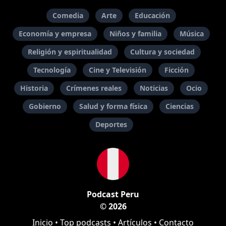
Comedia
Arte
Educación
Economía y empresa
Niños y familia
Música
Religión y espiritualidad
Cultura y sociedad
Tecnología
Cine y Televisión
Ficción
Historia
Crímenes reales
Noticias
Ocio
Gobierno
Salud y forma física
Ciencias
Deportes
Podcast Peru
© 2026
Inicio
•
Top podcasts
•
Artículos
•
Contacto