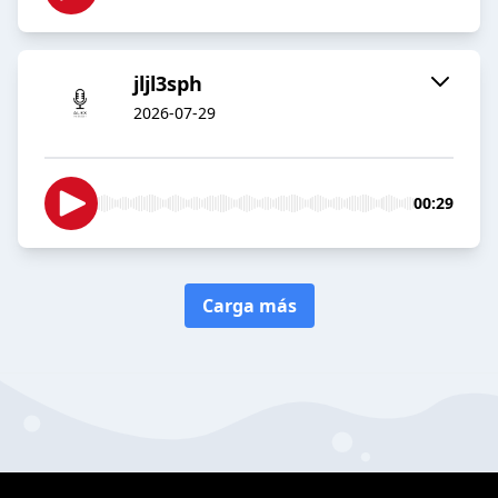
jljl3sph
2026-07-29
00:29
Carga más