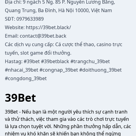
Địa chỉ: 9 ngách 5 Ng. 85 P. Nguyễn Lương Bằng,
Quang Trung, Ba Đình, Hà Nội 10000, Việt Nam
SĐT: 0979633989
Website:
https://39bet.black/
Email:
contact@39bet.back
Các dịch vụ cung cấp: Cá cược thể thao, casino trực
tuyến, slot game đổi thưởng.
Hastag: #39bet #39betblack #trangchu_39bet
#nhacai_39bet #congnap_39bet #doithuong_39bet
#congdong_39bet
39Bet
39Bet
- Nếu bạn là một người yêu thích sự cạnh tranh
và thử thách, việc tham gia vào các trò chơi trực tuyến
là lựa chọn tuyệt vời. Những phần thưởng hấp dẫn, các
nhiệm vụ khó khăn sẽ khiến bạn không thể ngừng