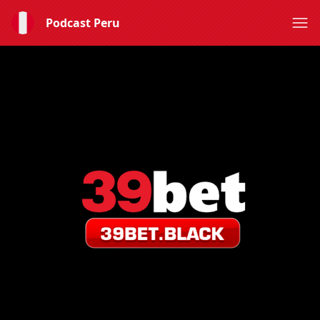
Podcast Peru