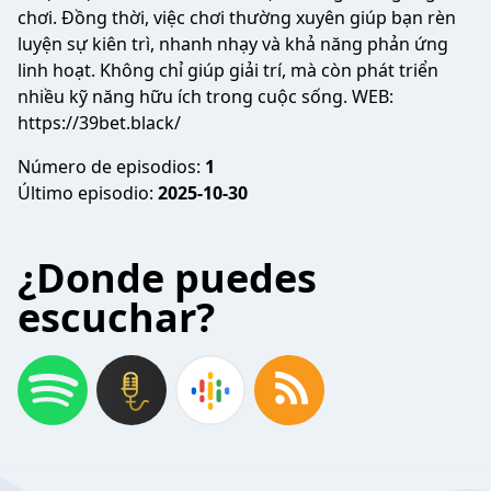
chơi. Đồng thời, việc chơi thường xuyên giúp bạn rèn
luyện sự kiên trì, nhanh nhạy và khả năng phản ứng
linh hoạt. Không chỉ giúp giải trí, mà còn phát triển
nhiều kỹ năng hữu ích trong cuộc sống. WEB:
https://39bet.black/
Número de episodios:
1
Último episodio:
2025-10-30
¿Donde puedes
escuchar?