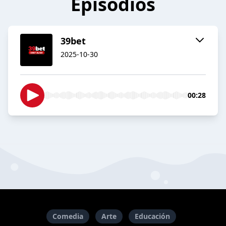
Episodios
39bet
2025-10-30
00:28
Comedia
Arte
Educación