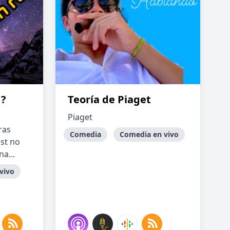
 ?
Teoría de Piaget
Piaget
ras
Comedia
Comedia en vivo
st no
a...
vivo