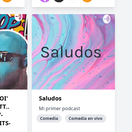
OI'
Saludos
T..
Mi primer podcast
-
Comedia
Comedia en vivo
TS-