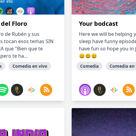
 del Floro
Your bodcast
ero de Rubén y sus
Here we will be helping 
os tocan esos temas SIN
sleep have funny episod
 que "Bien que te
have fun so hope you in joy
pero te ha...
😀😃😄
a
Comedia en vivo
Comedia
Comedia en 