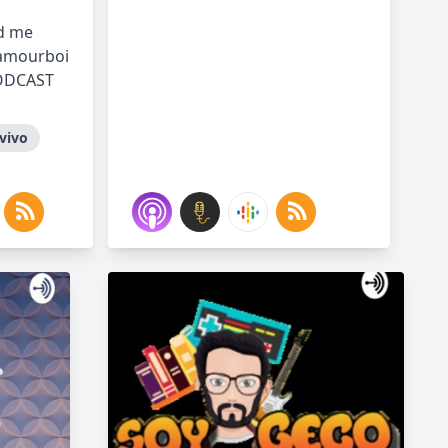
dd me
lamourboi
ODCAST
vivo