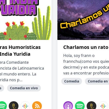
ras Humoristicas
Charlamos un rato
India Yuridia
Hola, soy frann o
frannchu(como vos quie
era Comediante
decirme) y en este podca
ncista de Latinoamerica
vas a encontrar profesion
 el mundo entero. La
ridia nos p...
Comedia
Comedia en 
a
Comedia en vivo