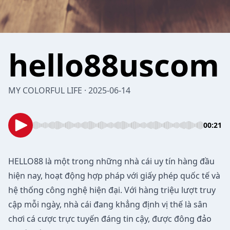
hello88uscom
MY COLORFUL LIFE · 2025-06-14
00:21
HELLO88
là một trong những nhà cái uy tín hàng đầu
hiện nay, hoạt động hợp pháp với giấy phép quốc tế và
hệ thống công nghệ hiện đại. Với hàng triệu lượt truy
cập mỗi ngày, nhà cái đang khẳng định vị thế là sân
chơi cá cược trực tuyến đáng tin cậy, được đông đảo