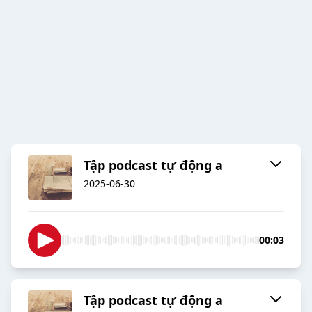
Tập podcast tự động a
2025-06-30
00:03
Tập podcast tự động a