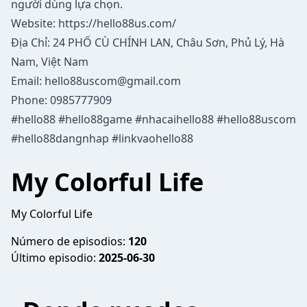
người dùng lựa chọn.
Website:
https://hello88us.com/
Địa Chỉ: 24 PHỐ CÙ CHÍNH LAN, Châu Sơn, Phủ Lý, Hà
Nam, Việt Nam
Email:
hello88uscom@gmail.com
Phone: 0985777909
#hello88 #hello88game #nhacaihello88 #hello88uscom
#hello88dangnhap #linkvaohello88
My Colorful Life
My Colorful Life
Número de episodios:
120
Último episodio:
2025-06-30