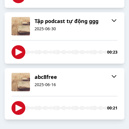
Tập podcast tự động ggg
2025-06-30
00:23
abc8free
2025-06-16
00:21