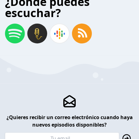
¿Donde puedes
escuchar?
¿Quieres recibir un correo electrónico cuando haya
nuevos episodios disponibles?