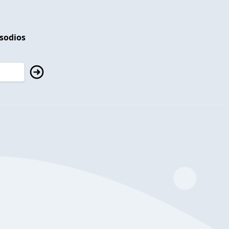
isodios