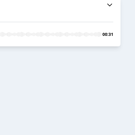
00:31