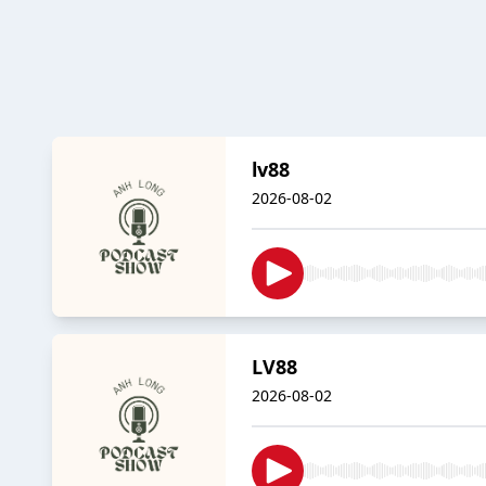
lv88
2026-08-02
LV88
2026-08-02