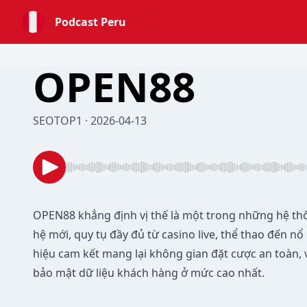
Podcast Peru
OPEN88
SEOTOP1 · 2026-04-13
OPEN88
khẳng định vị thế là một trong những hệ thốn
hệ mới, quy tụ đầy đủ từ casino live, thể thao đến n
hiệu cam kết mang lại không gian đặt cược an toàn,
bảo mật dữ liệu khách hàng ở mức cao nhất.