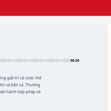
00:20
g giải trí cá cược thế
ổ hũ và bắn cá. Thương
 vận hành hợp pháp và