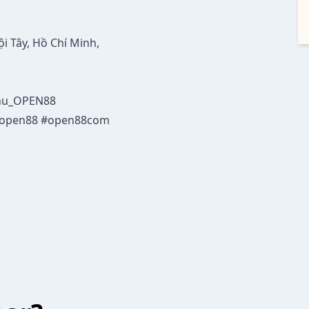
i Tây, Hồ Chí Minh,
chu_OPEN88
nopen88 #open88com