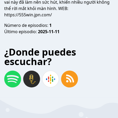
vai này đã làm nên sức hút, khiến nhiều người không
thể rời mắt khỏi màn hình. WEB:
https://555win.jpn.com/
Número de episodios:
1
Último episodio:
2025-11-11
¿Donde puedes
escuchar?